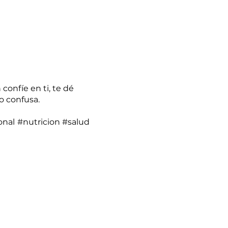
confíe en ti, te dé
o confusa.
nal #nutricion #salud