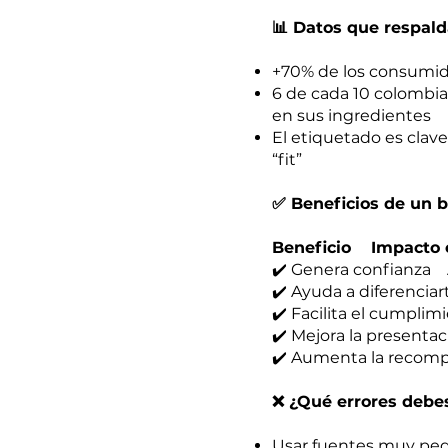
📊 Datos que respal
+70% de los consumido
6 de cada 10 colombia
en sus ingredientes
El etiquetado es clav
“fit”
✅ Beneficios de un 
Beneficio Impacto e
✔️ Genera confianza
✔️ Ayuda a diferencia
✔️ Facilita el cumpli
✔️ Mejora la presenta
✔️ Aumenta la recomp
❌ ¿Qué errores debes
Usar fuentes muy peq