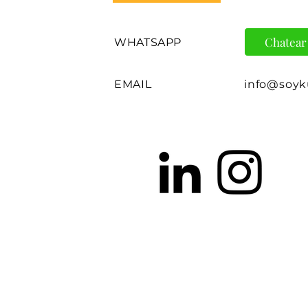
Chatear
WHATSAPP
EMAIL
info@soy