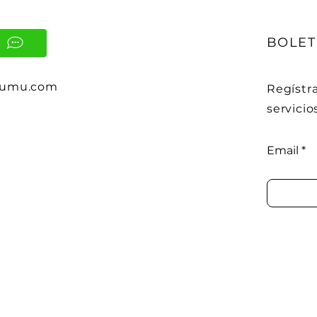
BOLET
kumu.com
Regístra
servici
Email